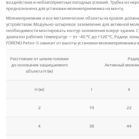
воздействия и неблагоприятных погодных условий. Трубка из н
предназначена для установки молниеприемника на мачту.
Молниеприемник и все металлические объекты на кровле должн
устройством. Модульно-штыревое заземление для активной мол
необходимости монтировать контур заземления вокруг здания. С
диапазон рабочих температур — от -40 °С до +120 °С. Радиус зо
FOREND Petex-S зависит от высоты установки молниеприемника 
Расстояние от шпиля головки
Радиу
до основания защищаемого
Активный молние
объекта H (м)
H (м)
I
II
2
19
22
4
38
44